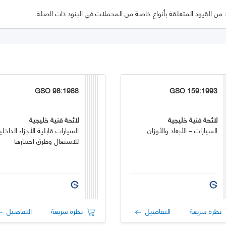
من القيود المتعلقة بأنواع خاصة من المحملات في البنود ذات الصلة.
GSO 98:1988
GSO 159:1993
لائحة فنية خليجية
لائحة فنية خليجية
السيارات – الأبعاد والأوزان
السيارات قابلية الأجزاء الداخلي
للاشتعال وطرق اختبارها
نظرة سريعة
التفاصيل
نظرة سريعة
التفاصيل