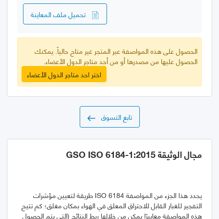
تحميل ملف المعاينة
الحصول على هذه المواصفة عبر المتجر غير متاح حالياً. يمكنك
الحصول عليها من مصدرها أو من أحد متاجر الدول الأعضاء.
اختر احد متاجر الدول الأعضاء
تابع التسوق
مجال الوثيقة GSO ISO 6184-1:2015
يحدد هذا الجزء من المواصفة ISO 6184 طريقة لتعيين مؤشرات
التفجير للغبار القابل للاحتراق المعلق في الهواء بمكان مغلق؛ كم تتيح
هذه المواصفة معاييرًا يمكن من خلالها ربط النتائج (التي يتم الحصول