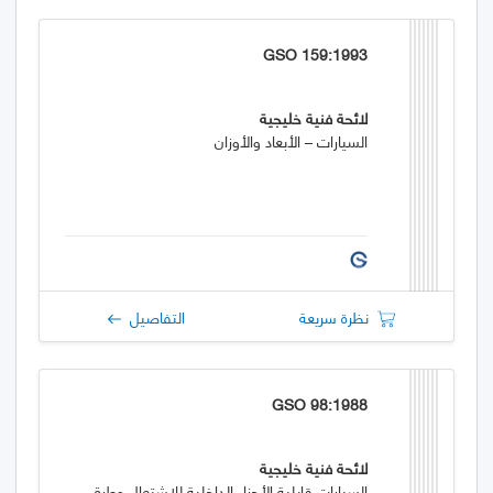
GSO 159:1993
لائحة فنية خليجية
السيارات – الأبعاد والأوزان
نظرة سريعة
التفاصيل
GSO 98:1988
لائحة فنية خليجية
السيارات قابلية الأجزاء الداخلية للاشتعال وطرق