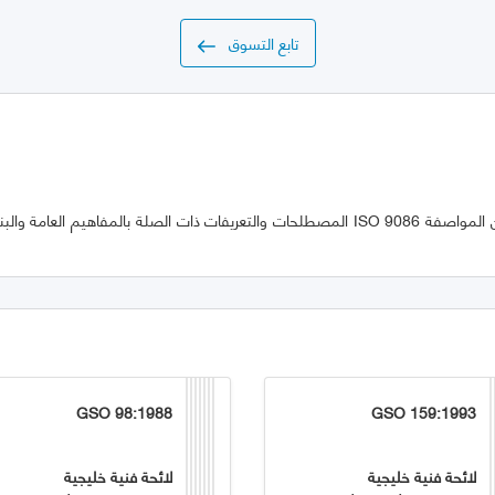
تابع التسوق
يقدم هذا الجزء من المواصفة ISO 9086 المصطلحات والتعريفات ذات الصلة بالمفاهيم العا
GSO 98:1988
GSO 159:1993
لائحة فنية خليجية
لائحة فنية خليجية