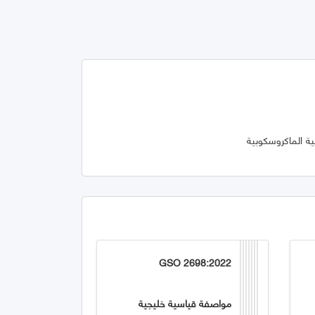
مة والبنية الماكروسكوبية
GSO 2698:2022
مواصفة قياسية خليجية