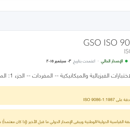
GSO ISO 90
I
الإصدار الحالي
·
اعتمدت بتاريخ
٠٣ سبتمبر ٢٠١٥
زيائية والميكانيكية -- المفردات -- الجزء 1: المفاهيم العامة والبنية الماكروسكوبية
ISO 9086-1:1
ة القياسية الدولية/الوطنية ويبقى الإصدار الدولي ما قبل الأخير (إذا كان معتمداً) س