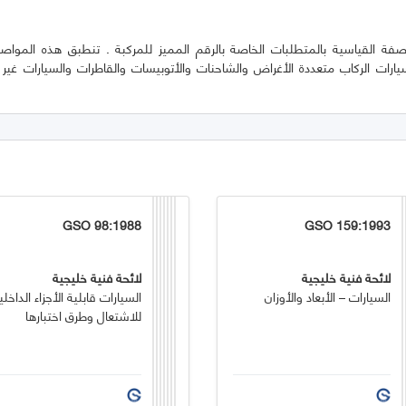
ة القياسية بالمتطلبات الخاصة بالرقم المميز للمركبة . تنطبق هذه المواص
ارات الركاب متعددة الأغراض والشاحنات والأتوبيسات والقاطرات والسيارات غير ا
GSO 98:1988
GSO 159:1993
لائحة فنية خليجية
لائحة فنية خليجية
السيارات – الأبعاد والأوزان
السيارات قابلية الأجزاء الداخلي
للاشتعال وطرق اختبارها