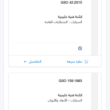
GSO 42:2015
لائحة فنية خليجية
السيارات - المتطلبات العامة
نظرة سريعة
التفاصيل
GSO 159:1993
لائحة فنية خليجية
السيارات – الأبعاد والأوزان