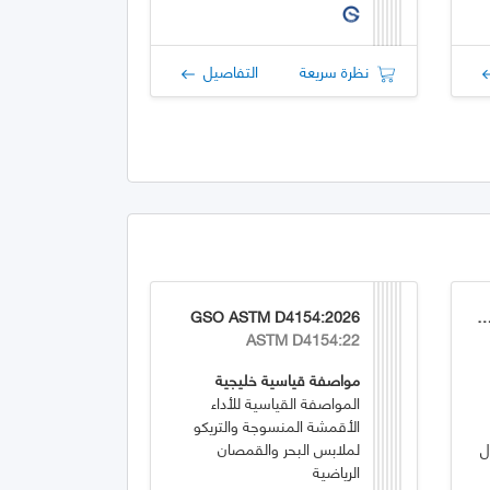
نظرة سريعة
التفاصيل
GSO ASTM D4154:2026
GSO ASTM D226/D226M
ASTM D4154:22
مواصفة قياسية خليجية
المواصفة القياسية للأداء
الأقمشة المنسوجة والتريكو
ل
لملابس البحر والقمصان
الرياضية