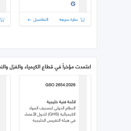
نظرة سريعة
التفاصيل
اعتمدت مؤخراً في قطاع الكيمياء والغزل والن
GSO 2654:2026
لائحة فنية خليجية
النظام الدولي لتصنيف المواد
الكيميائية (GHS) للدول الأعضاء
في هيئة التقييس الخليجية