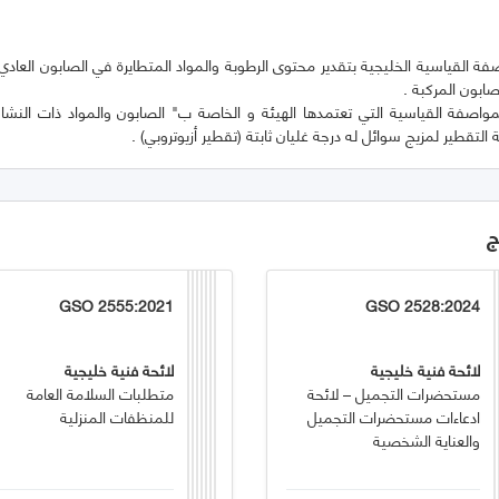
 القياسية الخليجية بتقدير محتوى الرطوبة والمواد المتطايرة في الصابون العادي 
مواصفة القياسية التي تعتمدها الهيئة و الخاصة ب" الصابون والمواد ذات النش
التقطير لمزيج سوائل له درجة غليان ثابتة (تقطير أزيوتروبي) .
ج
GSO 2555:2021
GSO 2528:2024
لائحة فنية خليجية
لائحة فنية خليجية
مستحضرات التجميل – لائحة
متطلبات السلامة العامة
ادعاءات مستحضرات التجميل
للمنظفات المنزلية
والعناية الشخصية