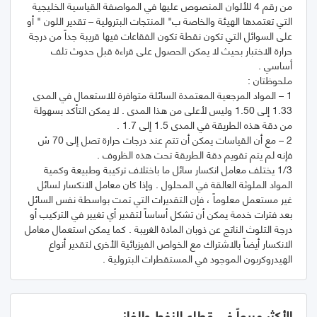
من رقم 4 للألوان المنصوص عليها في المواصفة القياسية الخليجية
التي تعتمدها الهيئة والخاصة ب" المنتجات البترولية – تقدير اللون " أو
على السوائل التي تكون نقطة تكون الفقاعات فيها قريبة جداً من درجة
حرارة الاختبار بحيث لا يمكن الحصول على قراءة قبل حدوث تلف
1 – المواد المرجعية المعتمدة السائلة متوافرة للاستعمال في المدى
1.33 إلى 1.50 وليس لأعلى من هذا المدى . لا يمكن التأكد بسهولة
2 – مع أن القياسات يمكن أن تتم عند درجات حرارة تصل إلى 70 سْ
1/3 يختلف معامل انكسار سائل ما باختلاف تركيبة وطبيعة وكمية
المواد الملوثة العالقة في المحلول . وإذا كان معامل الانكسار لسائل
غير مستعمل معلوماً ، فإن التقديرات التي تمت بواسطة نفس السائل
بعد فترات خدمة يمكن أن تشكل أساساً لتقدير أي تغيير في التركيب أو
درجة التلوث الناتج عن ذوبان المادة الغريبة . كما يمكن استعمال معامل
الانكسار أيضاً بالاشتراك مع الخواص الفيزيائية الأخرى لتقدير أنواع
الهيدروكربون الموجود في المستقطرات البترولية .
الأكثر مبيعاً في قطاع النفط والغاز