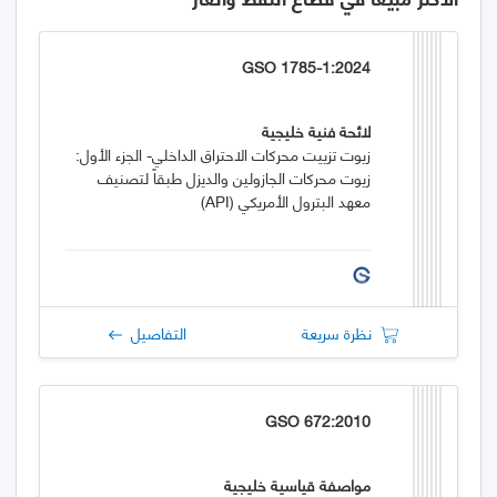
GSO 1785-1:2024
لائحة فنية خليجية
زيوت تزييت محركات الاحتراق الداخلي- الجزء الأول:
زيوت محركات الجازولين والديزل طبقاً لتصنيف
معهد البترول الأمريكي (API)
نظرة سريعة
التفاصيل
GSO 672:2010
مواصفة قياسية خليجية