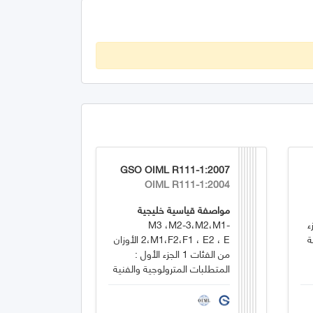
GSO OIML R111-1:2007
OIML R111-1:2004
مواصفة قياسية خليجية
ء
M3 ،M2-3،M2،M1-
ة
2،M1،F2،F1 ، E2 ، E الأوزان
من الفئات 1 الجزء الأول :
المتطلبات المترولوجية والفنية