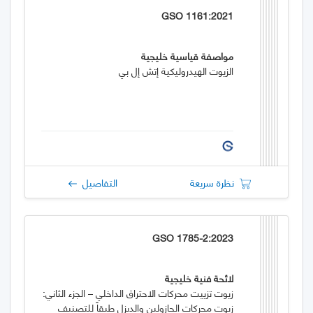
GSO 1161:2021
مواصفة قياسية خليجية
الزيوت الهيدروليكية إتش إل بي
نظرة سريعة
التفاصيل
GSO 1785-2:2023
لائحة فنية خليجية
زيوت تزييت محركات الاحتراق الداخلي – الجزء الثاني:
زيوت محركات الجازولين والديزل طبقاً للتصنيف