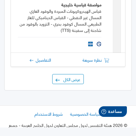
مواصفة قياسية خليجية
قياس الهيدروكربونات المبردة والوقود الغازي
المسال غير النفطي - القياس الديناميكي للغاز
الطبيعي المسال كوقود بحري - التزويد بالوقود من
شاحنة إلى سفينة (TTS)
نظرة سريعة
التفاصيل
عرض الكل
سياسة الخصوصية
شروط الاستخدام
©
2026 هيئة التقييس لدول مجلس التعاون لدول الخليج العربية
- جميع
الحقوق محفوظة.