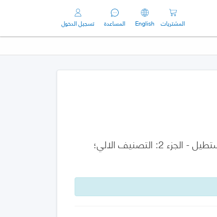
المشتريات
English
المساعدة
تسجيل الدخول
الهياكل الخشبية - الأخشاب الهيكلية متدرجة القوة مع المقطع العرضي المستطيل - الجزء 2: التصنيف الالي؛