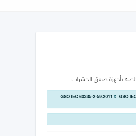
GSO IEC 60335-2-59:2011
&
GSO IEC