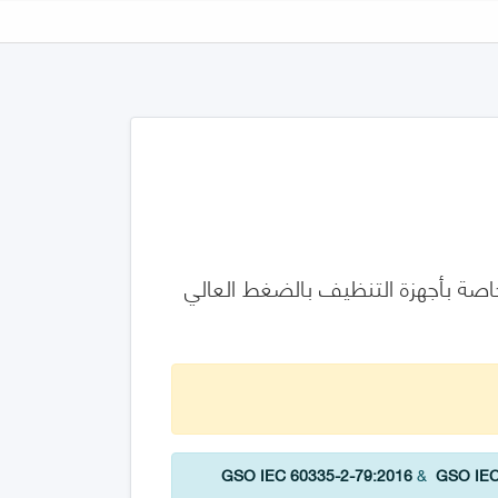
شابهها - السلامة - الجزء 2-79: المتطلبات الخاصة بأجهزة التنظيف بالضغط العالي
GSO IEC 60335-2-79:2016
&
GSO IEC