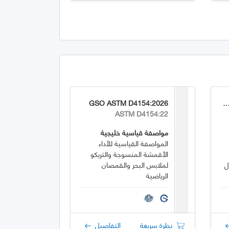
GSO ASTM D4154:2026
GSO ASTM D226/D226M
ASTM D4154:22
مواصفة قياسية خليجية
المواصفة القياسية للأداء
الأقمشة المنسوجة والتريكو
ل
لملابس البحر والقمصان
الرياضية
نظرة سريعة
التفاصيل