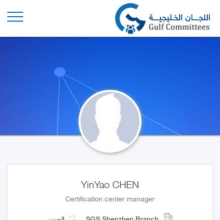
YinYao CHEN
Certification center manager
SGS Shenzhen Branch
الصين