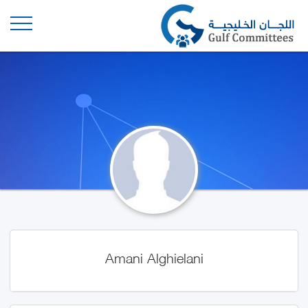
Amani Alghielani