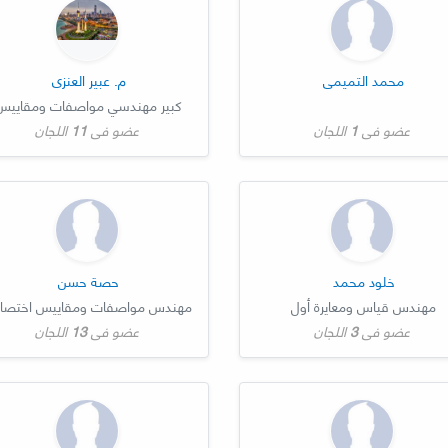
محمد التميمي
م. عبير العنزي
كبير مهندسي مواصفات ومقايي
عضو في
1
اللجان
عضو في
11
اللجان
خلود محمد
حصة حسن
مهندس قياس ومعايرة أول
عضو في
3
اللجان
عضو في
13
اللجان